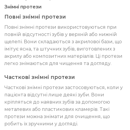
Знімні протези
Повні знімні протези
Повні знімні протези використовуються при
повній відсутності зубів у верхній або нижній
щелепі. Вони складаються з акрилової бази, що
імітує ясна, та штучних зубів, виготовлених з
акрилу або композитних матеріалів. Ці протези
легко знімаються для чищення та догляду.
Часткові знімні протези
Часткові знімні протези застосовуються, коли у
пацієнта відсутні лише деякі зуби. Вони
кріпляться до наявних зубів за допомогою
металевих або пластикових кламерів. Такі
протези можна знімати для очищення, що
робить їх зручними у догляді.